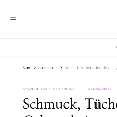
Start
Accessoires
Schmuck, Tücher … für alle Gele
AKTUALISIERT AM
21. OKTOBER 2025
ACCESSOIRES
Schmuck, Tüche